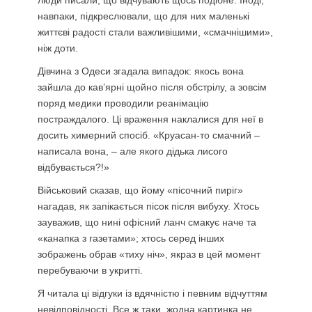
навпаки, підкреслювали, що для них маленькі
життєві радості стали важливішими, «смачнішими»,
ніж доти.
Дівчина з Одеси згадала випадок: якось вона
зайшла до кав’ярні щойно після обстрілу, а зовсім
поряд медики проводили реанімацію
постраждалого. Ці враження наклалися для неї в
досить химерний спосіб. «Круасан-то смачний –
написала вона, – але якого дідька лисого
відбувається?!»
Військовий сказав, що йому «пісочний пиріг»
нагадав, як запікається пісок після вибуху. Хтось
зауважив, що нині офісний ланч смакує наче та
«канапка з газетами»; хтось серед інших
зображень обрав «тиху ніч», якраз в цей момент
перебуваючи в укритті.
Я читала ці відгуки із вдячністю і певним відчуттям
невідповідності. Все ж таки, жодна картинка не