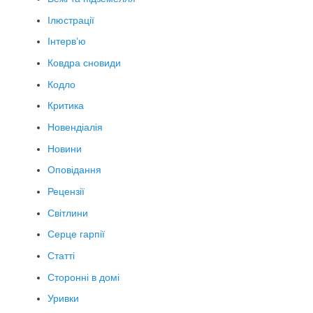
Ілюстрації
Інтерв’ю
Ковдра сновиди
Кодло
Критика
Новендіалія
Новини
Оповідання
Рецензії
Світлини
Серце гарпії
Статті
Сторонні в домі
Уривки