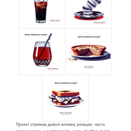
Проект отримав доволі активну реакцію; часто
люди писали, що відчувають щось подібне. Іноді,