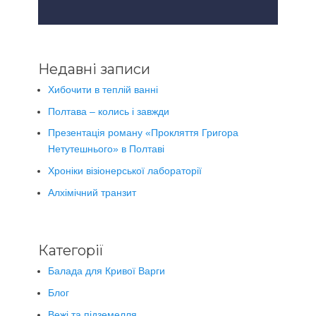
Недавні записи
Хибочити в теплій ванні
Полтава – колись і завжди
Презентація роману «Прокляття Григора
Нетутешнього» в Полтаві
Хроніки візіонерської лабораторії
Алхімічний транзит
Категорії
Балада для Кривої Варги
Блог
Вежі та підземелля