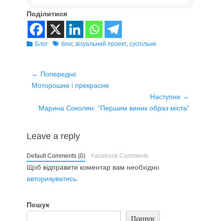
Поділитися
Розділи
Теґи
Блог
блог
,
візуальний проект
,
суспільне
Навігація
← Попереднє
Попередній
записів
Моторошне і прекрасне
запис:
Наступне →
Наступний
Марина Соколян: “Першим виник образ міста”
запис:
Leave a reply
Default Comments (0)
Facebook Comments
Щоб відправити коментар вам необхідно
авторизуватись
.
Пошук
Пошук