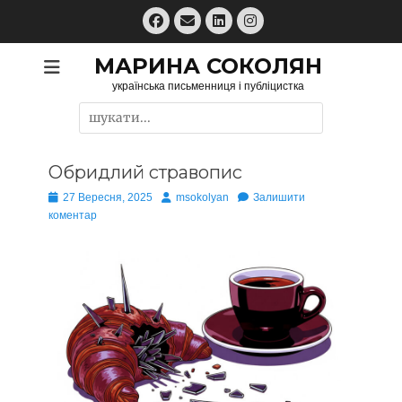
Перейти
Facebook
Email
LinkedIn
Instagram
до
вмісту
МАРИНА СОКОЛЯН
українська письменниця і публіцистка
Пошук:
Обридлий стравопис
Опубліковано
Автор
27 Вересня, 2025
msokolyan
Залишити
коментар