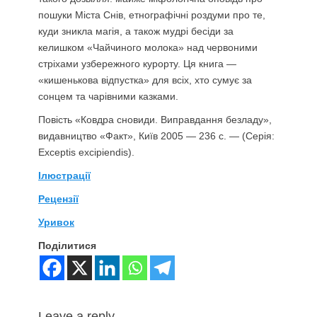
пошуки Міста Снів, етнографічні роздуми про те,
куди зникла магія, а також мудрі бесіди за
келишком «Чайчиного молока» над червоними
стріхами узбережного курорту. Ця книга —
«кишенькова відпустка» для всіх, хто сумує за
сонцем та чарівними казками.
Повість «Ковдра сновиди. Виправдання безладу»,
видавництво «Факт», Київ 2005 — 236 с. — (Серія:
Exceptis excipiendis).
Ілюстрації
Рецензії
Уривок
Поділитися
Leave a reply