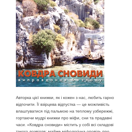
Авторка цієї книжки, як і кожен з нас, любить гарно
відпочити. Її взірцева відпустка — це можливість
влаштуватися під пальмою на теплому узбережжі,
гортаючи мудрі книжки про міфи, сни та прадавні
часи. «Ковдра сновиди» містить у собі всі складові
такого дозвілля: майже міфологічна оповідь про