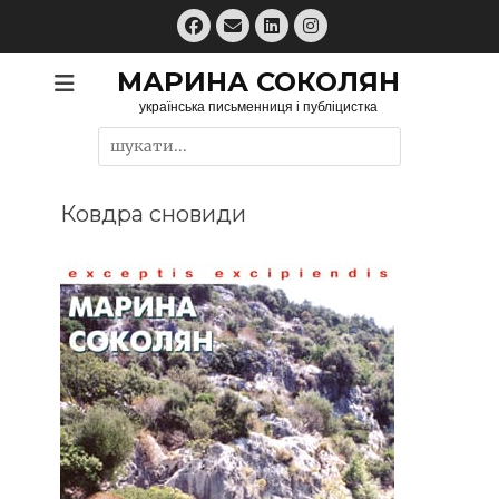
Перейти
Facebook
Email
LinkedIn
Instagram
до
вмісту
МАРИНА СОКОЛЯН
українська письменниця і публіцистка
Пошук:
Ковдра сновиди