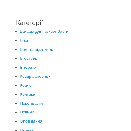
Категорії
Балада для Кривої Варги
Блог
Вежі та підземелля
Ілюстрації
Інтерв’ю
Ковдра сновиди
Кодло
Критика
Новендіалія
Новини
Оповідання
Рецензії