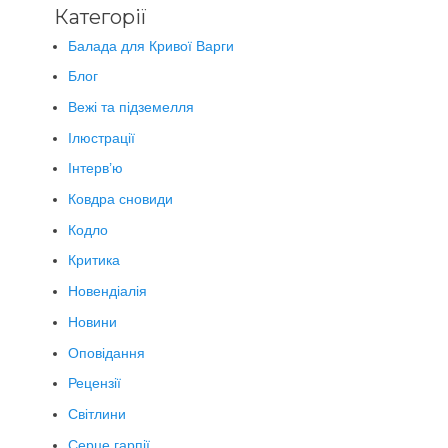
Категорії
Балада для Кривої Варги
Блог
Вежі та підземелля
Ілюстрації
Інтерв’ю
Ковдра сновиди
Кодло
Критика
Новендіалія
Новини
Оповідання
Рецензії
Світлини
Серце гарпії