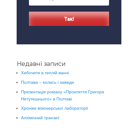
Недавні записи
Хибочити в теплій ванні
Полтава – колись і завжди
Презентація роману «Прокляття Григора
Нетутешнього» в Полтаві
Хроніки візіонерської лабораторії
Алхімічний транзит