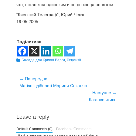
что, останется одиноким и не до конца понятым.
“Киевский Телеграф”, Юрий Чекан
19.05.2005
Поділитися
Розділи
Балада для Кривої Варги
,
Рецензії
Навігація
← Попереднє
Попередній
записів
Магічні здібності Марини Соколян
запис:
Наступне →
Наступний
Казкове чтиво
запис:
Leave a reply
Default Comments (0)
Facebook Comments