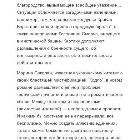
благородство, вызывающее всеобщее уважение…
Ситуация осложняется загадочными явлениями:
например, тем, что сельская колдунья Кривая
Варга признала и приняла городскую “кралю”, а
также появлениями Господина Смерча, живущего
в мистической башне. Картину дополняют
размышления о бренности сущего, об
иллюзорности реального, об относительности
действительного.
Марина Соколян, известная украинскому читателю
своей блестящей мистификацией “Кодло”, в новом
романе размышляет о вечной проблеме
творческой личности и решает ее в романтическом
ключе. Между талантом и поклонниками
(личностью и толпой) — непреодолимая пропасть.
И какими бы мостками ее ни перекрывали, все
бесполезно. Можно создать иллюзию единения,
талант может бесконечно двигаться навстречу
толпе, которая его боготворит, но, несмотря ни на