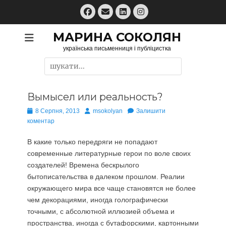
Перейти
Facebook
Email
LinkedIn
Instagram
до
вмісту
МАРИНА СОКОЛЯН
українська письменниця і публіцистка
Пошук:
Вымысел или реальность?
Опубліковано
Автор
8 Серпня, 2013
msokolyan
Залишити
коментар
В какие только передряги не попадают
современные литературные герои по воле своих
создателей! Времена бескрылого
бытописательства в далеком прошлом. Реалии
окружающего мира все чаще становятся не более
чем декорациями, иногда голографически
точными, с абсолютной иллюзией объема и
пространства, иногда с бутафорскими, картонными