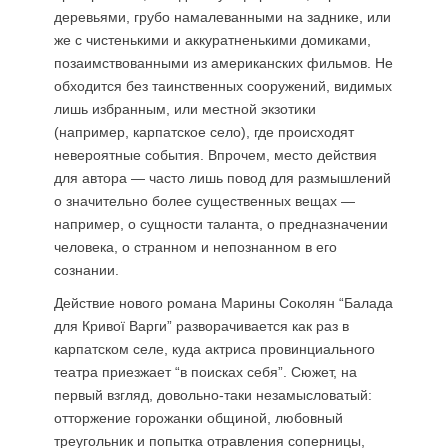
деревьями, грубо намалеванными на заднике, или
же с чистенькими и аккуратненькими домиками,
позаимствованными из американских фильмов. Не
обходится без таинственных сооружений, видимых
лишь избранным, или местной экзотики
(например, карпатское село), где происходят
невероятные события. Впрочем, место действия
для автора — часто лишь повод для размышлений
о значительно более существенных вещах —
например, о сущности таланта, о предназначении
человека, о странном и непознанном в его
сознании.
Действие нового романа Марины Соколян “Балада
для Кривої Варги” разворачивается как раз в
карпатском селе, куда актриса провинциального
театра приезжает “в поисках себя”. Сюжет, на
первый взгляд, довольно-таки незамысловатый:
отторжение горожанки общиной, любовный
треугольник и попытка отравления соперницы,