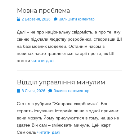
Мовна проблема
Опубліковано
2 Березня, 2026
Залишити коментар
Далі – не про національну свідомість, а про те, яку
свиню підклали людству розробники, створивши ШІ
на базі мовних моделей. Останнім часом в
новинах часто трапляються історії про те, як ШІ-
агенти
читати далі
Відділ управління минулим
Опубліковано
8 Січня, 2026
Залишити коментар
Стаття з рубрики “Жанрова скарбничка”. Бог
терпить існування істориків лише з одної причини:
вони можуть Йому прислужитися в тому, на що не
здатен Він сам – змінювати минуле. Цей жарт
Семюель
читати далі