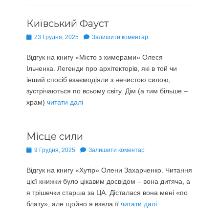
Київський Фауст
Опубліковано
23 Грудня, 2025
Залишити коментар
Відгук на книгу «Місто з химерами» Олеся
Ільченка. Легенди про архітекторів, які в той чи
інший спосіб взаємодіяли з нечистою силою,
зустрічаються по всьому світу. Дім (а тим більше –
храм)
читати далі
Місце сили
Опубліковано
9 Грудня, 2025
Залишити коментар
Відгук на книгу «Хутір» Олени Захарченко. Читання
цієї книжки було цікавим досвідом – вона дитяча, а
я трішечки старша за ЦА. Дісталася вона мені «по
блату», але щойно я взяла її
читати далі