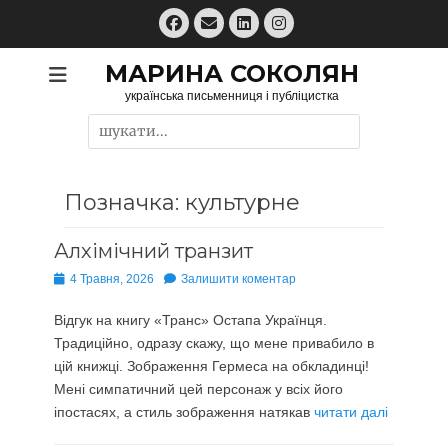
Перейти
Facebook
Email
LinkedIn
Instagram
до
вмісту
МАРИНА СОКОЛЯН
українська письменниця і публіцистка
Пошук:
Позначка:
культурне
Алхімічний транзит
Опубліковано
4 Травня, 2026
Залишити коментар
Відгук на книгу «Транс» Остапа Українця.
Традиційно, одразу скажу, що мене привабило в
цій книжці. Зображення Гермеса на обкладинці!
Мені симпатичний цей персонаж у всіх його
іпостасях, а стиль зображення натякав
читати далі