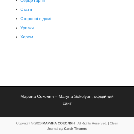
Серце гарпії
Статті
Сторонні в домі
Уривки
Херем
Марина Соколян – Maryna Sokolyan, офіційний
сайт
Copyright © 2026
МАРИНА СОКОЛЯН
. All Rights Reserved. | Clean
Journal від
Catch Themes