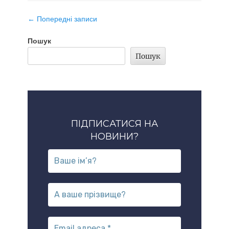
Навігація
←
Попередні записи
по
запису
Пошук
Пошук
ПІДПИСАТИСЯ НА
НОВИНИ?