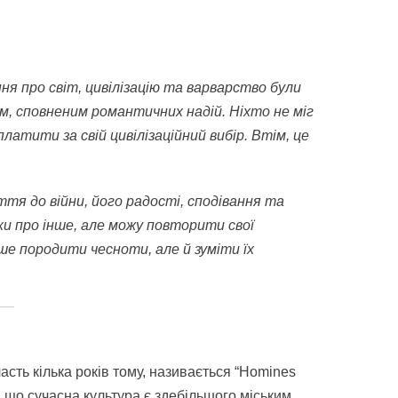
ння про світ, цивілізацію та варварство були
м, сповненим романтичних надій. Ніхто не міг
латити за свій цивілізаційний вибір. Втім, це
тя до війни, його радості, сподівання та
рохи про інше, але можу повторити свої
лише породити чесноти, але й зуміти їх
асть кілька років тому, називається “Homines
е, що сучасна культура є здебільшого міським