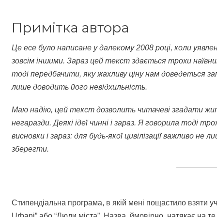
Примітка автора
Це есе було написане у далекому 2008 році, коли уявле
зовсім іншими. Зараз цей текст здається трохи наївни
тоді передбачити, яку жахливу ціну нам доведеться зап
лише доводить його невідхильність.
Маю надію, цей текст дозволить читачеві згадати жит
негаразди. Деякі ідеї чинні і зараз. Я говорила тоді т
висновки і зараз: для будь-якої цивілізації важливо не 
зберегти.
Стипендіальна програма, в якій мені пощастило взяти уч
Urbani” або “Люди міста”. Назва, ймовірно, натякає на т