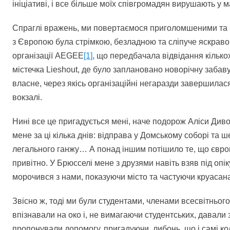
ініціативі, і все більше моїх співгромадян вирушають у
Спраглі вражень, ми повертаємося приголомшеними та з
з Європою була стрімкою, безладною та сліпуче яскраво
організації AEGEE
[1]
, що передбачала відвідання кілько
містечка Lieshout, де було заплановано новорічну забаву.
власне, через якісь організаційні негаразди завершилас
вокзалі.
Нині все це пригадується мені, наче подорож Аліси Див
мене за ці кілька днів: відправа у Домському соборі та 
легального ганжу… А понад іншим потішило те, що європ
привітно. У Брюсселі мене з друзями навіть взяв під опік
морочився з нами, показуючи місто та частуючи круасан
Звісно ж, тоді ми були студентами, членами всесвітнього
впізнавали на око і, не вимагаючи студентських, давали
пропонували допомогу, пригадуючи, либонь, що і самі ко