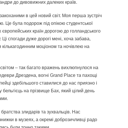
 мандри до дивовижних далеких країв.
акоханими в цей новий світ. Моя перша зустріч
ю. Це була подорож під опікою студентської
х європейських країн дорогою до голландського
 Ці спогади дуже дорогі мені, хоча забава,
я кількагодинним моціоном та ночівлею на
освітом – так багато вражень вихлюпнулося на
шедеври Дрездена, вогні Grand Place та пахощі
ейці здебільшого ставилися до нас приязно і
у бельгієць на прізвище Бах, який цілий день
ами.
 братства злидарів та зухвальців. Нас
 знижки в музеях, а окремі доброзичливці радо
лись були точно такими.