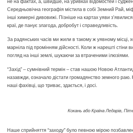
не на фактах, а, швидше, на уривках відомостей і суджен
Середньовічна географія містила в собі Земний Рай, міф
інші химерні дивовижі. Пізніше на картах уяви з’явилися
краї, де панує злагода, добробут і справедливість.
За радянських часів ми жили в такому ж уявному місці, 
марніла під промінням дійсності. Коли ж нарешті стіни 
погляд на інші землі, шукаючи за втраченими ілюзіями.
“Захід” – сумнівний термін – став нашою Новою Атланти
назавжди, означало дістати громадянство земного раю. На
наші фахівці, що триває, здається, і досі.
Кокань або Країна Ледарів, П
Наше сприйняття “заходу” було певною мірою позбавлене