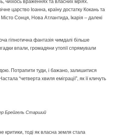
ь, чиїхось враженнях та власних мріях.
ічне царство Іоанна, країну достатку Кокань та
 Місто Сонця, Нова Атлантида, Ікарія – далекі
хоча гіпнотична фантазія чимдалі більше
вигадки впали, громадяни утопії спрямували
дою. Потрапити туди, і бажано, залишитися
стала “четверта хвиля еміграції”, як її кличуть
ітер Брейгель Старший
 критики, тоді як власна земля стала