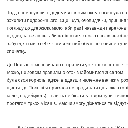
Тоді, повернувшись додому, я свіжим оком поглянула на
захопити подорожнього. Оце і був, очевидячки, принцип “
погляду до дзеркала мало, аби раз і назавжди переконат
щодня, та не лише, аби потішитися своєю своєю незрівня
забути, які ми з себе. Символічний обмін не повинен ур
спочатку.
До Польщі ж мені випало потрапити уже трохи пізніше, к
Може, не зовсім правильно отак знайомитися зі світом – в
була своя користь, адже, віддавши належне великим ро
щастя, до Польщі я приїхала не продавати цигарки з горі
колег, подейкують), і навіть не бігати за гідом туристичн
протягом трьох місяців, маючи змогу дізнатися та відчути
Вечір української літератури у Кракові за участі Наз