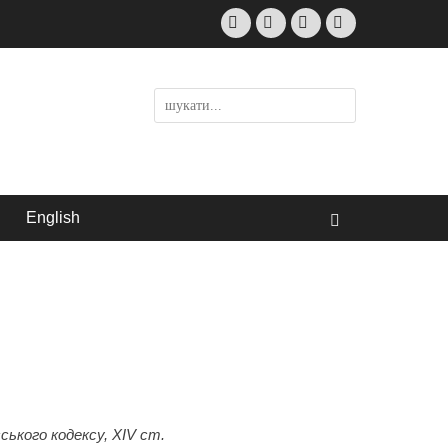
Facebook
Email
LinkedIn
Instagram
Пошук:
English
Пошук
ського кодексу,
XIV ст
.