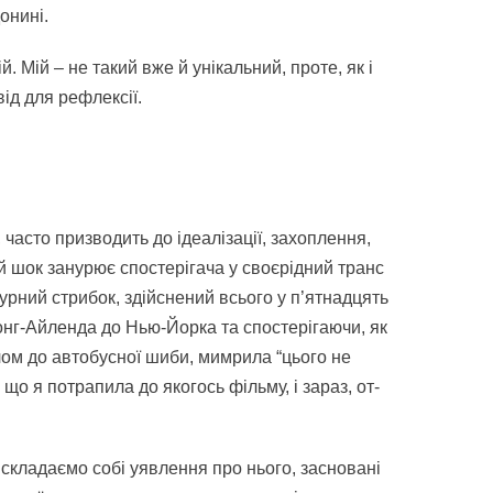
онині.
. Мій – не такий вже й унікальний, проте, як і
ід для рефлексії.
часто призводить до ідеалізації, захоплення,
ий шок занурює спостерігача у своєрідний транс
урний стрибок, здійснений всього у п’ятнадцять
 Лонг-Айленда до Нью-Йорка та спостерігаючи, як
лом до автобусної шиби, мимрила “цього не
 що я потрапила до якогось фільму, і зараз, от-
и складаємо собі уявлення про нього, засновані