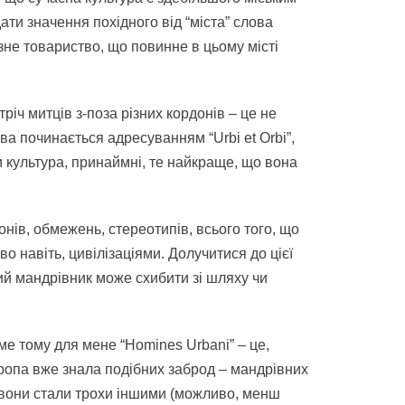
ти значення похідного від “міста” слова
язне товариство, що повинне в цьому місті
тріч митців з-поза різних кордонів – це не
ва починається адресуванням “Urbi et Orbi”,
ти культура, принаймні, те найкраще, що вона
нів, обмежень, стереотипів, всього того, що
о навіть, цивілізаціями. Долучитися до цієї
ий мандрівник може схибити зі шляху чи
ме тому для мене “Homines Urbani” – це,
вропа вже знала подібних заброд – мандрівних
й вони стали трохи іншими (можливо, менш