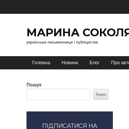
Перейти
до
вмісту
МАРИНА СОКОЛ
українська письменниця і публіцистка
Головне меню
Головна
Новини
Блог
Про авт
Пошук
Пошук
ПІДПИСАТИСЯ НА