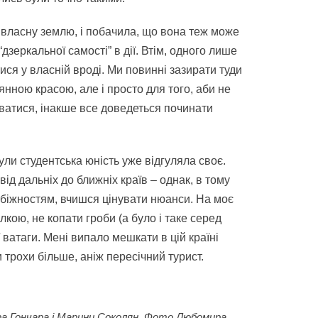
 власну землю, і побачила, що вона теж може
дзеркальної самості” в дії. Втім, одного лише
ися у власній вроді. Ми повинні зазирати туди
нною красою, але і просто для того, аби не
иватися, інакше все доведеться починати
ули студентська юність уже відгуляла своє.
ід дальніх до ближніх країв – однак, в тому
збіжностям, вчишся цінувати нюанси. На моє
лкою, не копати гроби (а було і таке серед
ої ватаги. Мені випало мешкати в цій країні
 трохи більше, аніж пересічний турист.
ара Гончара і Марини Соколян. Фото Любомира