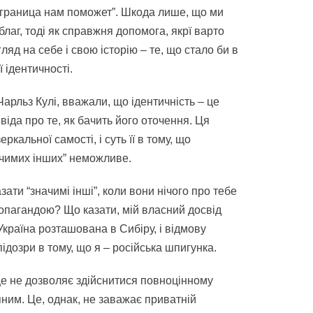
“заграница нам поможет”. Шкода лише, що ми
лаг, тоді як справжня допомога, якрї варто
ляд на себе і свою історію – те, що стало би в
 ідентичності.
Чарльз Кулі, вважали, що ідентичність – це
іда про те, як бачить його оточення. Ця
еркальної самості, і суть її в тому, що
ачимих інших” неможливе.
ати “значимі інші”, коли вони нічого про тебе
пропагандою? Що казати, мій власний досвід
Україна розташована в Сибіру, і відмову
ідозри в тому, що я – російська шпигунка.
ще не дозволяє здійснитися повноцінному
яним. Це, однак, не заважає приватній