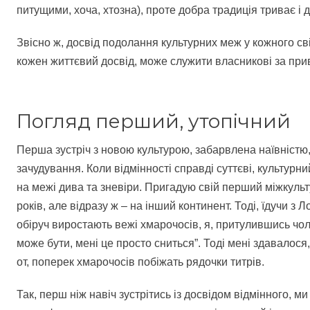
питущими, хоча, хтозна), проте добра традиція триває і д
Звісно ж, досвід подолання культурних меж у кожного свій
кожен життєвий досвід, може служити власникові за прив
Погляд перший, утопічний
Перша зустріч з новою культурою, забарвлена наївністю, 
зачудування. Коли відмінності справді суттєві, культурн
на межі дива та зневіри. Пригадую свій перший міжкульт
років, але відразу ж – на інший континент. Тоді, їдучи з
обіруч виростають вежі хмарочосів, я, притулившись чо
може бути, мені це просто сниться”. Тоді мені здавалося,
от, поперек хмарочосів побіжать рядочки титрів.
Так, перш ніж навіч зустрітись із досвідом відмінного, м