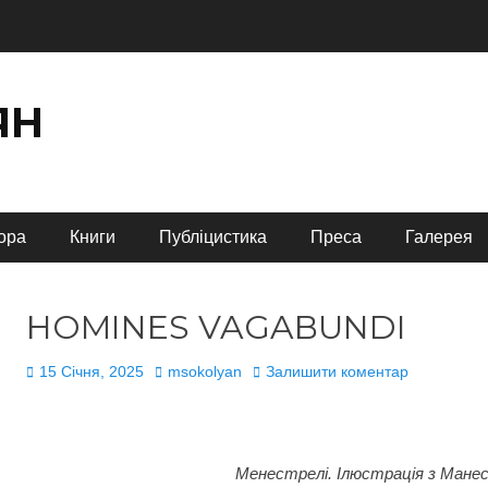
ЯН
ора
Книги
Публіцистика
Преса
Галерея
HOMINES VAGABUNDI
Опубліковано
Автор
15 Січня, 2025
msokolyan
Залишити коментар
Менестрелі. Ілюстрація з Манес