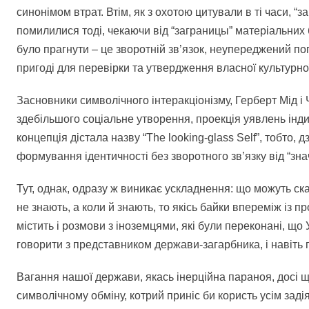
синонімом втрат. Втім, як з охотою цитували в ті часи, 
помилилися тоді, чекаючи від “заграницы” матеріальних б
було прагнути – це зворотній зв’язок, неупереджений пог
пригоді для перевірки та утвердження власної культурної
Засновники символічного інтеракціонізму, Герберт Мід і 
здебільшого соціальне утворення, проекція уявлень індив
концепція дістала назву “The looking-glass Self”, тобто, дз
формування ідентичності без зворотного зв’язку від “зн
Тут, однак, одразу ж виникає ускладнення: що можуть сказ
не знають, а коли й знають, то якісь байки впереміж із 
містить і розмови з іноземцями, які були переконані, що 
говорити з представником держави-загарбника, і навіть п
Вагання нашої держави, якась інерційна параноя, досі 
символічному обміну, котрий приніс би користь усім заді