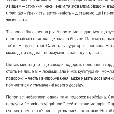
явищем – стрімким, насиченим та зухвалим. Якщо ж згада
urbanitas – ґречність, витонченість – дістанемо ще і при
замешкати.
Так воно і було, певна річ. А проте, мені здається, що зус
просто міська пригода, це значно більше. Папська промо
тобто, місту і світові. Саме таку аудиторію і повинна ма
може дати людям – порозуміння, наснагу і гідність.
Відтак, мистецтво – це завжди подорож, подолання кордо
стоїть не лише між людьми, але й між культурами, можлив
подорожі – честь і випробування, адже навіть досвідчен
помилитися у тлумаченні нового досвіду.
Попри всі небезпеки, однак, така подорож необхідна. Са
пердусім, “Homines Vagabundi”, себто, люди мандрів. Є
вчених, поетів та п’яниць, що звалися вагантами. Неха