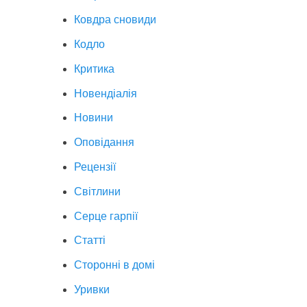
Ковдра сновиди
Кодло
Критика
Новендіалія
Новини
Оповідання
Рецензії
Світлини
Серце гарпії
Статті
Сторонні в домі
Уривки