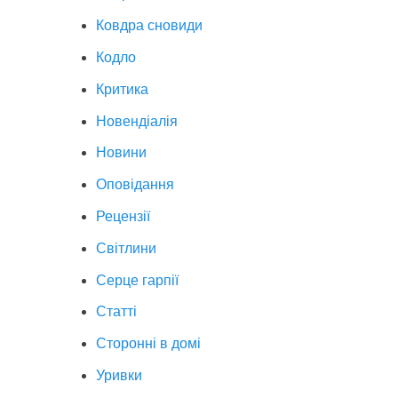
Ковдра сновиди
Кодло
Критика
Новендіалія
Новини
Оповідання
Рецензії
Світлини
Серце гарпії
Статті
Сторонні в домі
Уривки