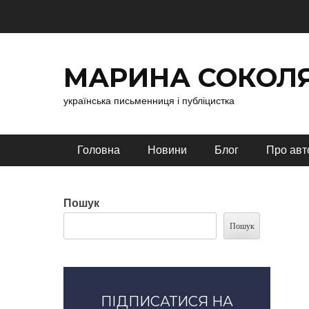
Перейти
до
вмісту
МАРИНА СОКОЛ
українська письменниця і публіцистка
Головне меню
Головна
Новини
Блог
Про авт
Пошук
Пошук
ПІДПИСАТИСЯ НА