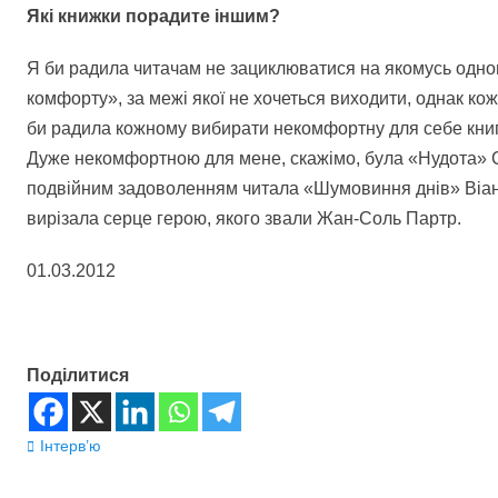
Які книжки порадите іншим?
Я би радила читачам не зациклюватися на якомусь одно
комфорту», за межі якої не хочеться виходити, однак кож
би радила кожному вибирати некомфортну для себе книгу, 
Дуже некомфортною для мене, скажімо, була «Нудота» Са
подвійним задоволенням читала «Шумовиння днів» Віана 
вирізала серце герою, якого звали Жан-Соль Партр.
01.03.2012
Поділитися
Розділи
Інтерв’ю