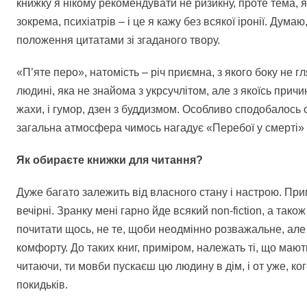
книжку я нікому рекомендувати не ризикну, проте тема, я
зокрема, психіатрів – і це я кажу без всякої іронії. Дум
положення цитатами зі згаданого твору.
«П’яте перо», натомість – річ приємна, з якого боку не
людині, яка не знайома з укрсучлітом, але з якоїсь причи
жахи, і гумор, дзен з буддизмом. Особливо сподобалось 
загальна атмосфера чимось нагадує «Перебої у смерті»
Як обираєте книжки для читання?
Дуже багато залежить від власного стану і настрою. При
вечірні. Зранку мені гарно йде всякий non-fiction, а так
почитати щось, не те, щоби неодмінно розважальне, але
комфорту. До таких книг, приміром, належать ті, що маю
читаючи, ти мовби пускаєш цю людину в дім, і от уже, ког
покидьків.