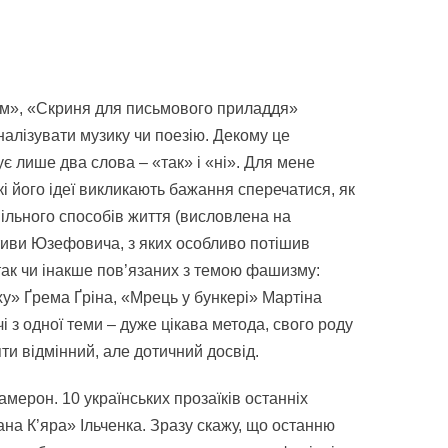
єм», «Скриня для письмового приладдя»
налізувати музику чи поезію. Декому це
ує лише два слова – «так» і «ні». Для мене
кі його ідеї викликають бажання сперечатися, як
спільного способів життя (висловлена на
ктиви Юзефовича, з яких особливо потішив
 так чи інакше пов’язаних з темою фашизму:
у» Ґрема Ґріна, «Мрець у бункері» Мартіна
 з одної теми – дуже цікава метода, свого роду
яти відмінний, але дотичний досвід.
амерон. 10 українських прозаїків останніх
ана К’яра» Ільченка. Зразу скажу, що останню