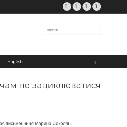
Facebook
Email
LinkedIn
Instagram
Пошук:
English
Пошук
ачам не зациклюватися
ідає письменниця Марина Соколян.