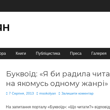
ЯН
ора
Книги
Публіцистика
Преса
Галерея
Буквоїд: «Я би радила чит
на якомусь одному жанрі»
Опубліковано
Автор
7 Серпня, 2013
msokolyan
Залишити коментар
На запитання порталу «Буквоїд»: «Що читати?» відпов