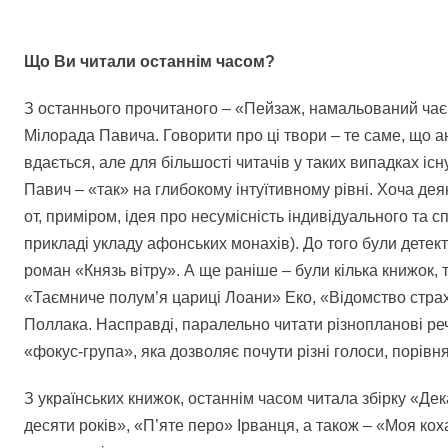
Що Ви читали останнім часом?
З останнього прочитаного – «Пейзаж, намальований ча
Мілорада Павича. Говорити про ці твори – те саме, що а
вдається, але для більшості читачів у таких випадках існ
Павич – «так» на глибокому інтуїтивному рівні. Хоча дея
от, приміром, ідея про несумісність індивідуального та 
прикладі укладу афонських монахів). До того були дете
роман «Князь вітру». А ще раніше – були кілька книжок,
«Таємниче полум’я цариці Лоани» Еко, «Відомство страх
Поллака. Насправді, паралельно читати різнопланові речі
«фокус-група», яка дозволяє почути різні голоси, порівн
З українських книжок, останнім часом читала збірку «Дек
десяти років», «П’яте перо» Ірванця, а також – «Моя кох