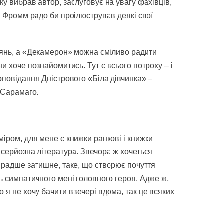
ку вибрав автор, заслуговує на увагу фахівців,
аю, Фромм радо би проілюстрував деякі свої
 глянь, а «Декамерон» можна сміливо радити
ни хоче познайомитись. Тут є всього потроху – і
оповідання Дністрового «Біла дівчинка» –
 Сарамаго.
міром, для мене є книжки ранкові і книжки
ож серйозна література. Звечора ж хочеться
 радше затишне, таке, що створює почуття
ть симпатичного мені головного героя. Адже ж,
о я не хочу бачити ввечері вдома, так це всяких