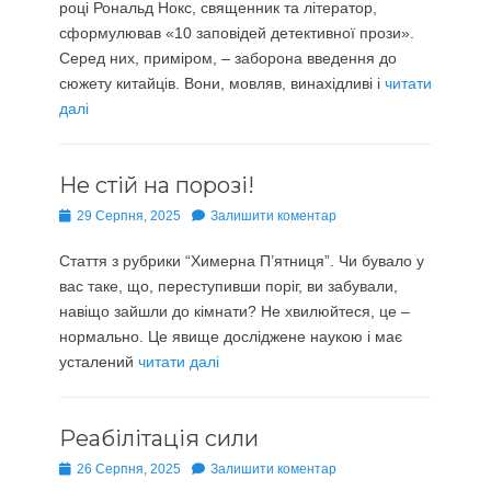
році Рональд Нокс, священник та літератор,
сформулював «10 заповідей детективної прози».
Серед них, приміром, – заборона введення до
сюжету китайців. Вони, мовляв, винахідливі і
читати
далі
Не стій на порозі!
Опубліковано
29 Серпня, 2025
Залишити коментар
Cтаття з рубрики “Химерна П’ятниця”. Чи бувало у
вас таке, що, переступивши поріг, ви забували,
навіщо зайшли до кімнати? Не хвилюйтеся, це –
нормально. Це явище досліджене наукою і має
усталений
читати далі
Реабілітація сили
Опубліковано
26 Серпня, 2025
Залишити коментар