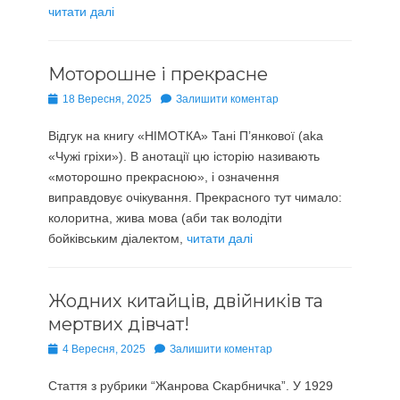
читати далі
Моторошне і прекрасне
Опубліковано
18 Вересня, 2025
Залишити коментар
Відгук на книгу «НІМОТКА» Тані П’янкової (aka
«Чужі гріхи»). В анотації цю історію називають
«моторошно прекрасною», і означення
виправдовує очікування. Прекрасного тут чимало:
колоритна, жива мова (аби так володіти
бойківським діалектом,
читати далі
Жодних китайців, двійників та
мертвих дівчат!
Опубліковано
4 Вересня, 2025
Залишити коментар
Стаття з рубрики “Жанрова Скарбничка”. У 1929