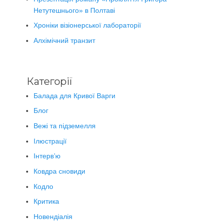
Нетутешнього» в Полтаві
Хроніки візіонерської лабораторії
Алхімічний транзит
Категорії
Балада для Кривої Варги
Блог
Вежі та підземелля
Ілюстрації
Інтерв’ю
Ковдра сновиди
Кодло
Критика
Новендіалія