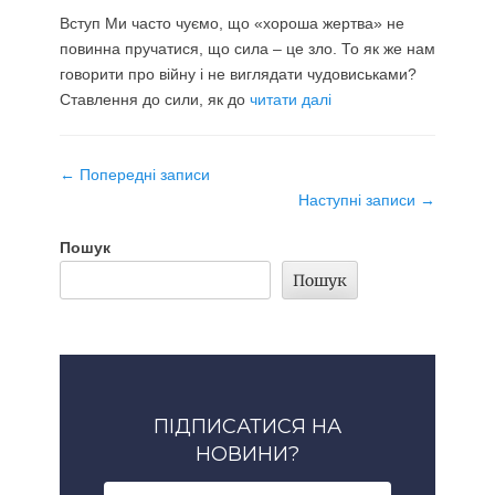
Вступ Ми часто чуємо, що «хороша жертва» не
повинна пручатися, що сила – це зло. То як же нам
говорити про війну і не виглядати чудовиськами?
Ставлення до сили, як до
читати далі
Навігація
←
Попередні записи
по
Наступні записи
→
запису
Пошук
Пошук
ПІДПИСАТИСЯ НА
НОВИНИ?