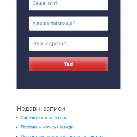
Недавні записи
Хибочити в теплій ванні
Полтава – колись і завжди
Презентація роману «Прокляття Григора