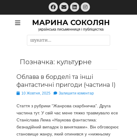
Перейти
Facebook
Email
LinkedIn
Instagram
до
вмісту
МАРИНА СОКОЛЯН
українська письменниця і публіцистка
Пошук:
Позначка:
культурне
Облава в борделі та інші
фантастичні пригоди (частина І)
Опубліковано
10 Жовтня, 2025
Залишити коментар
Стаття з рубрики “Жанрова скарбничка”. Друга
частина тут. У свій час мене тяжко травмувало есе
Станіслава Лема «Наукова фантастика:
безнадійний випадок із винятками». Він обговорює
становище жанру, який опинився у «нижньому