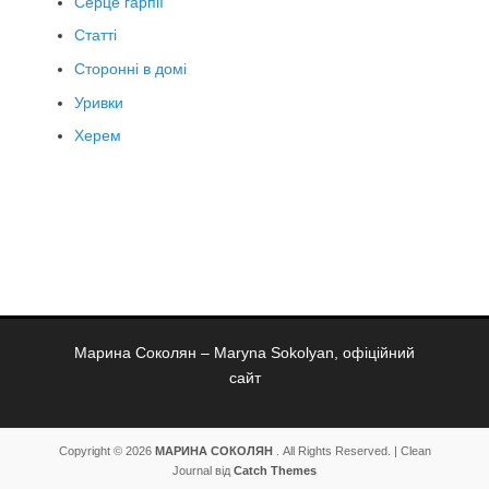
Серце гарпії
Статті
Сторонні в домі
Уривки
Херем
Марина Соколян – Maryna Sokolyan, офіційний
сайт
Copyright © 2026
МАРИНА СОКОЛЯН
. All Rights Reserved. | Clean
Journal від
Catch Themes