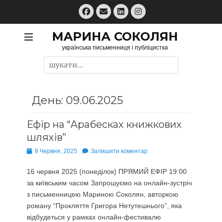
Перейти
Facebook
Email
LinkedIn
Instagram
до
вмісту
МАРИНА СОКОЛЯН
українська письменниця і публіцистка
Пошук:
День:
09.06.2025
Ефір на “Арабесках книжкових
шляхів”
Опубліковано
9 Червня, 2025
Залишити коментар
16 червня 2025 (понеділок) ПРЯМИЙ ЕФІР 19:00
за київським часом Запрошуємо на онлайн-зустріч
з письменницею Мариною Соколян, авторкою
роману “Прокляття Григора Нетутешнього”, яка
відбудеться у рамках онлайн-фестивалю