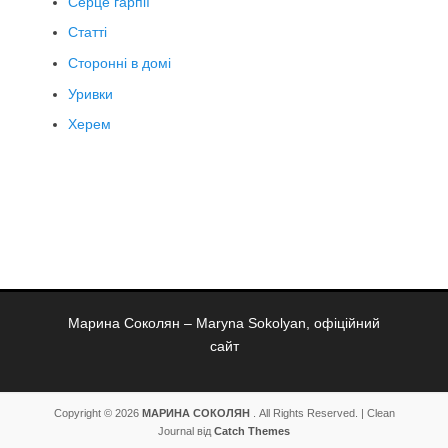
Серце гарпії
Статті
Сторонні в домі
Уривки
Херем
Марина Соколян – Maryna Sokolyan, офіційний
сайт
Copyright © 2026
МАРИНА СОКОЛЯН
. All Rights Reserved. | Clean
Journal від
Catch Themes