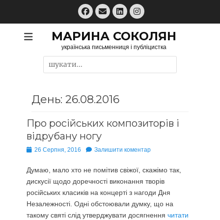
Перейти
Facebook
Email
LinkedIn
Instagram
до
вмісту
МАРИНА СОКОЛЯН
українська письменниця і публіцистка
Пошук:
День:
26.08.2016
Про російських композиторів і
відрубану ногу
Опубліковано
26 Серпня, 2016
Залишити коментар
Думаю, мало хто не помітив свіжої, скажімо так,
дискусії щодо доречності виконання творів
російських класиків на концерті з нагоди Дня
Незалежності. Одні обстоювали думку, що на
такому святі слід утверджувати досягнення
читати